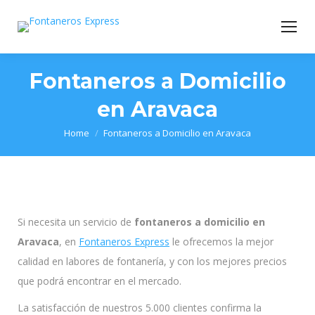
Fontaneros a Domicilio
en Aravaca
You are here:
Home
Fontaneros a Domicilio en Aravaca
Si necesita un servicio de
fontaneros a domicilio en
Aravaca
, en
Fontaneros Express
le ofrecemos la mejor
calidad en labores de fontanería, y con los mejores precios
que podrá encontrar en el mercado.
La satisfacción de nuestros 5.000 clientes confirma la