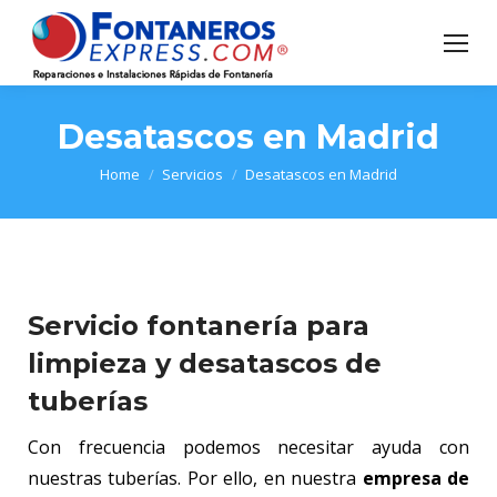
Desatascos en Madrid
You are here:
Home
Servicios
Desatascos en Madrid
Servicio fontanería para
limpieza y desatascos de
tuberías
Con frecuencia podemos necesitar ayuda con
nuestras tuberías. Por ello, en nuestra
empresa de