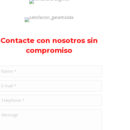
Contacte con nosotros sin
compromiso
ame *
-mail *
elephone *
essage