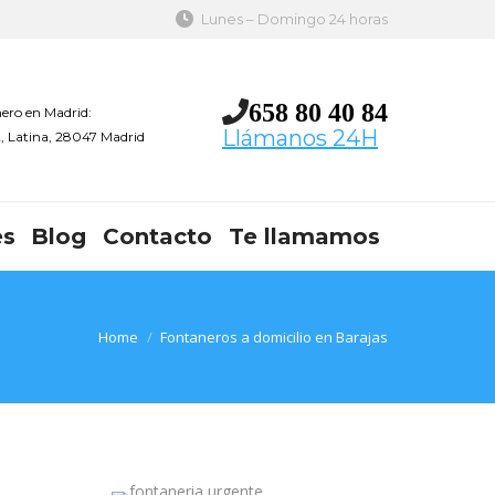
Lunes – Domingo 24 horas
658 80 40 84
ero en Madrid:
Llámanos 24H
 2, Latina, 28047 Madrid
es
Blog
Contacto
Te llamamos
You are here:
Home
Fontaneros a domicilio en Barajas