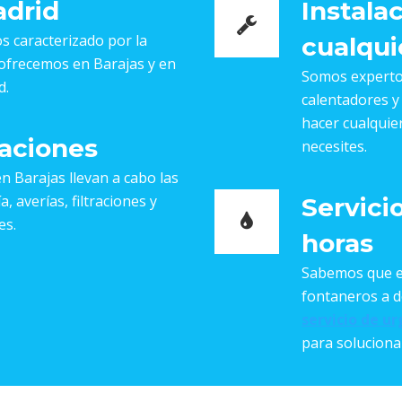
adrid
Instala
 caracterizado por la
cualqui
e ofrecemos en Barajas y en
Somos expertos
d.
calentadores y
hacer cualquier
aciones
necesites.
n Barajas llevan a cabo las
, averías, filtraciones y
Servici
es.
horas
Sabemos que e
fontaneros a do
servicio de ur
para soluciona