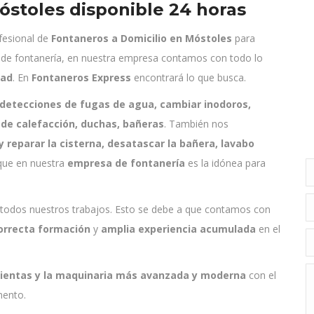
óstoles disponible 24 horas
ofesional de
Fontaneros a Domicilio en Móstoles
para
 de fontanería, en nuestra empresa contamos con todo lo
dad
. En
Fontaneros Express
encontrará lo que busca.
 detecciones de fugas de agua, cambiar inodoros,
n de calefacción, duchas, bañeras
. También nos
y reparar la cisterna, desatascar la bañera, lavabo
que en nuestra
empresa de fontanería
es la idónea para
N
E
 todos nuestros trabajos. Esto se debe a que contamos con
orrecta formación
y
amplia experiencia acumulada
en el
T
M
ientas y la maquinaria más avanzada y moderna
con el
mento.