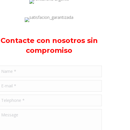
Contacte con nosotros sin
compromiso
ame *
-mail *
elephone *
essage