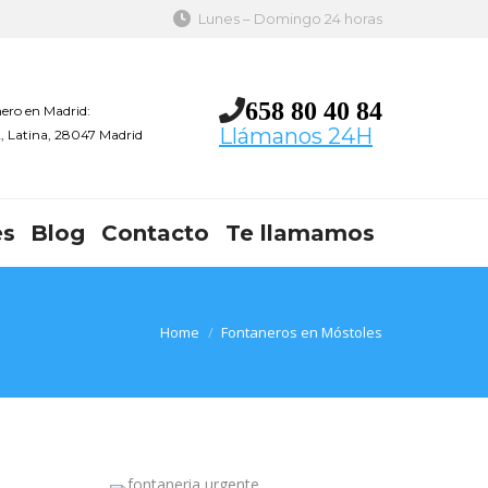
Lunes – Domingo 24 horas
658 80 40 84
ero en Madrid:
Llámanos 24H
 2, Latina, 28047 Madrid
es
Blog
Contacto
Te llamamos
You are here:
Home
Fontaneros en Móstoles