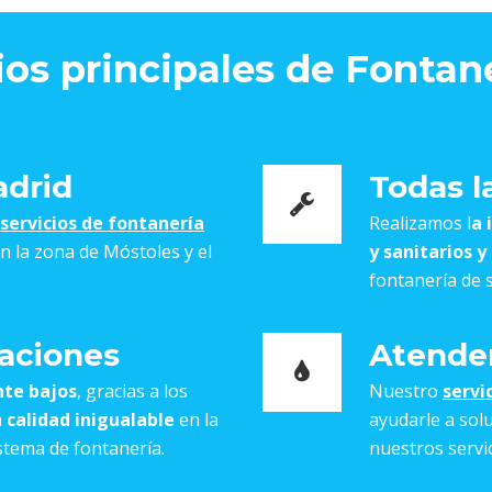
ios principales de Fontan
adrid
Todas l
servicios de fontanería
Realizamos l
a 
 la zona de Móstoles y el
y sanitarios y
fontanería de s
aciones
Atendem
nte bajos
, gracias a los
Nuestro
servi
a
calidad inigualable
en la
ayudarle a solu
stema de fontanería.
nuestros servic