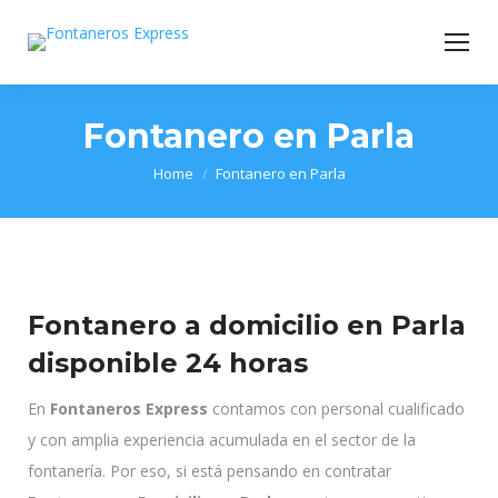
Fontanero en Parla
You are here:
Home
Fontanero en Parla
Fontanero a domicilio en Parla
disponible 24 horas
En
Fontaneros Express
contamos con personal cualificado
y con amplia experiencia acumulada en el sector de la
fontanería. Por eso, si está pensando en contratar