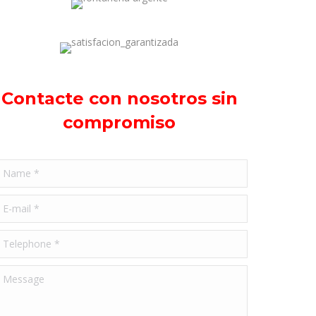
Contacte con nosotros sin
compromiso
ame *
-mail *
elephone *
essage