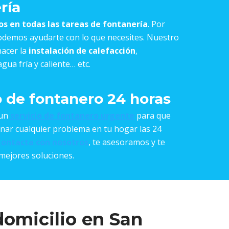
ría
os en todas las tareas de fontanería
. Por
odemos ayudarte con lo que necesites. Nuestro
acer la
instalación de calefacción
,
agua fría y caliente… etc.
o de fontanero 24 horas
 un
servicio de fontanero urgente
para que
nar cualquier problema en tu hogar las 24
ontacta con nosotros
, te asesoramos y te
mejores soluciones.
domicilio en San