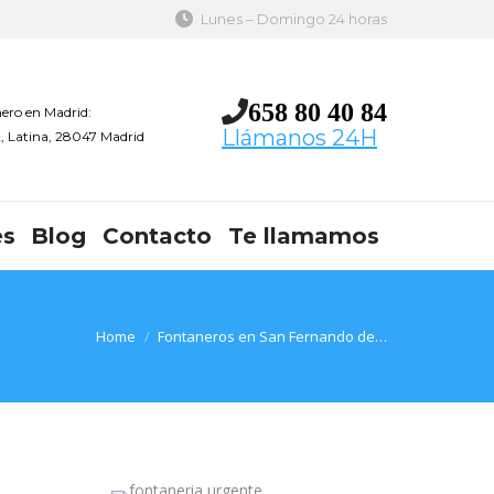
Lunes – Domingo 24 horas
658 80 40 84
ero en Madrid:
Llámanos 24H
 2, Latina, 28047 Madrid
es
Blog
Contacto
Te llamamos
You are here:
Home
Fontaneros en San Fernando de…