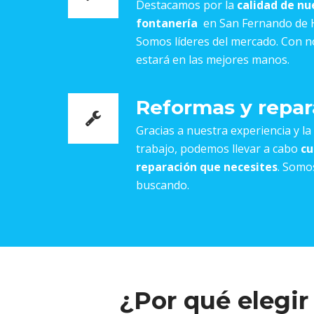
Destacamos por la
calidad de nu
fontanería
en San Fernando de H
Somos líderes del mercado. Con no
estará en las mejores manos.
Reformas y repar
Gracias a nuestra experiencia y l
trabajo, podemos llevar a cabo
cu
reparación que necesites
. Somo
buscando.
¿Por qué elegir