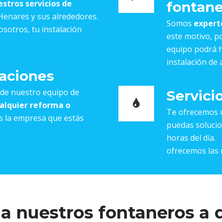
estros
servicios de
fontane
enares y sus alrededores.
Somos
expert
sotros, tu instalación
este motivo, p
equipo podrá h
instalación de 
aciones
a de nuestro equipo de
Servici
alquier reforma o
Te ofrecemos
s la empresa que estás
puedas solucio
horas del día.
C
ofrecemos las 
 a nuestros fontaneros a 