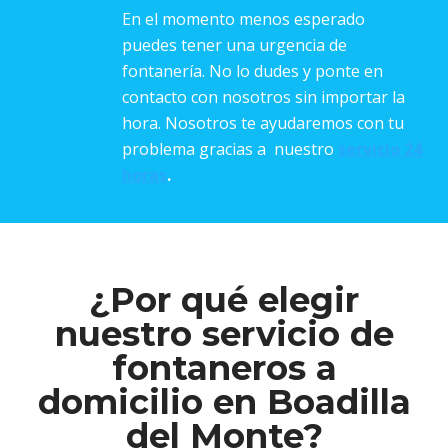
En el momento menos esperado
puedes tener una urgencia de
fontanería. No lo dudes y ponte en
contacto con nosotros sin importar la
hora. Nosotros te ayudaremos con tu
problema gracias a nuestro
servicio 24
horas
.
¿Por qué elegir
nuestro servicio de
fontaneros a
domicilio en Boadilla
del Monte?