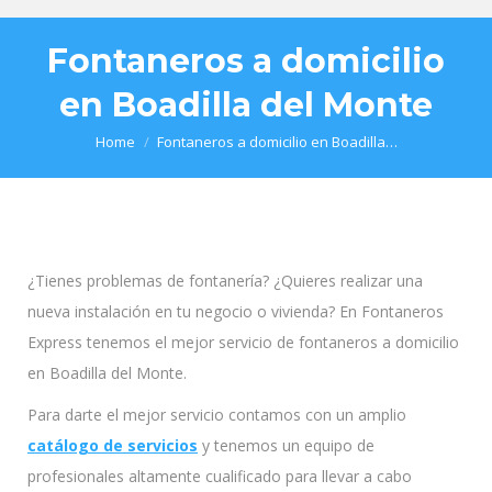
Fontaneros a domicilio
en Boadilla del Monte
You are here:
Home
Fontaneros a domicilio en Boadilla…
¿Tienes problemas de fontanería? ¿Quieres realizar una
nueva instalación en tu negocio o vivienda? En Fontaneros
Express tenemos el mejor servicio de fontaneros a domicilio
en Boadilla del Monte.
Para darte el mejor servicio contamos con un amplio
catálogo de servicios
y tenemos un equipo de
profesionales altamente cualificado para llevar a cabo