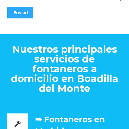
¡Enviar!
Nuestros principales
servicios de
fontaneros a
domicilio en Boadilla
del Monte
➡ Fontaneros en