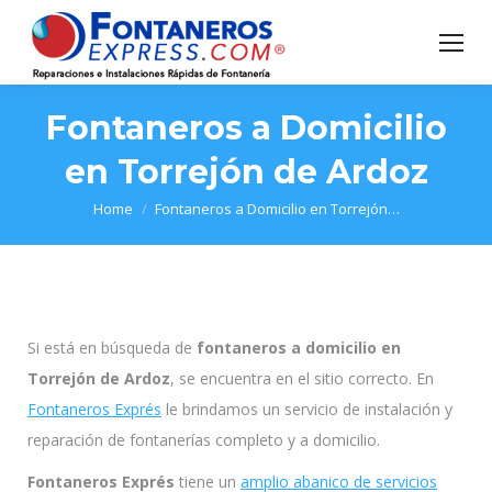
Fontaneros a Domicilio
en Torrejón de Ardoz
You are here:
Home
Fontaneros a Domicilio en Torrejón…
Si está en búsqueda de
fontaneros a domicilio en
Torrejón de Ardoz
, se encuentra en el sitio correcto. En
Fontaneros Exprés
le brindamos un servicio de instalación y
reparación de fontanerías completo y a domicilio.
Fontaneros Exprés
tiene un
amplio abanico de servicios