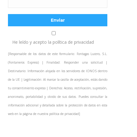
He leído y acepto la
política de privacidad
[Responsable de los datos de este formulario: Fontagas Lucero, S.L.
(Fontaneros Express) | Finalidad: Responder una solicitud |
Destinatario: Información alojada en los servidores de IONOS dentro
de la UE | Legitimación: Al marcar la casilla de aceptación, estás dando
tu consentimiento expreso | Derechos: Acceso, rectificación, supresión,
anonimato, portabilidad y olvido de sus datos. Puedes consultar la
información adicional y detallada sobre la protección de datos en esta
web en la página de nuestra
política de privacidad
]