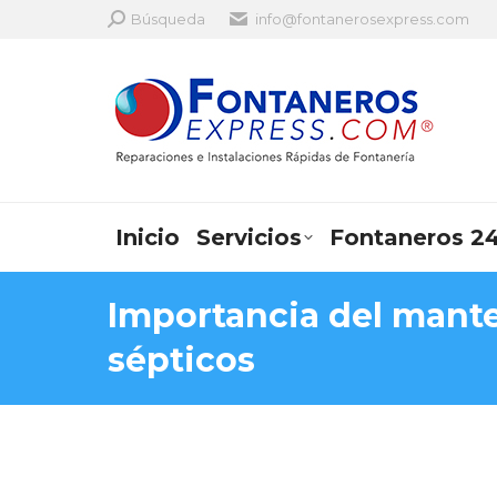
Search:
Búsqueda
info@fontanerosexpress.com
Inicio
Servicios
Fontaneros 24
Importancia del mant
sépticos