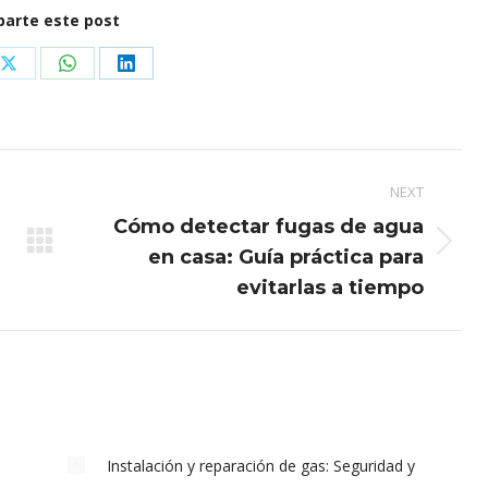
arte este post
Share
Share
Share
on
on
on
ook
X
WhatsApp
LinkedIn
NEXT
Cómo detectar fugas de agua
Next
en casa: Guía práctica para
post:
evitarlas a tiempo
Instalación y reparación de gas: Seguridad y