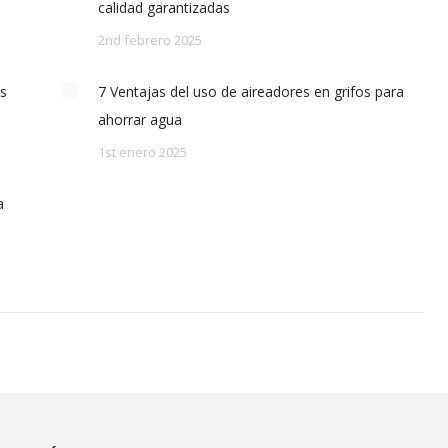
calidad garantizadas
2nd febrero 2025
as
7 Ventajas del uso de aireadores en grifos para
ahorrar agua
1st enero 2025
a