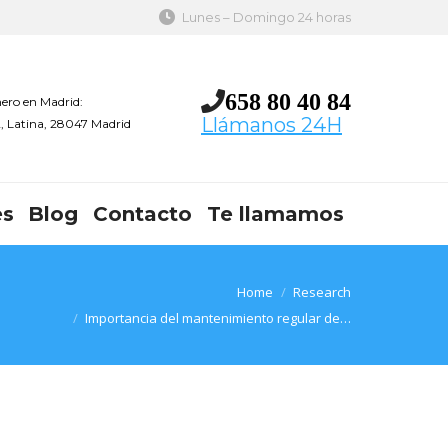
Lunes – Domingo 24 horas
658 80 40 84
ero en Madrid:
Llámanos 24H
 2, Latina, 28047 Madrid
es
Blog
Contacto
Te llamamos
You are here:
Home
Research
Importancia del mantenimiento regular de…