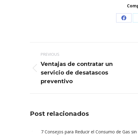
Comp
Share
on
Faceb
Post
PREVIOUS
navigation
Ventajas de contratar un
Previous
servicio de desatascos
post:
preventivo
Post relacionados
7 Consejos para Reducir el Consumo de Gas sin