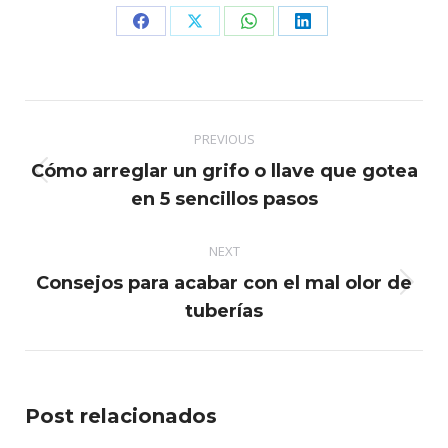
Share
Share
Share
Share
on
on
on
on
Facebook
X
WhatsApp
LinkedIn
Post
PREVIOUS
navigation
Cómo arreglar un grifo o llave que gotea
Previous
en 5 sencillos pasos
post:
NEXT
Consejos para acabar con el mal olor de
Next
tuberías
post:
Post relacionados