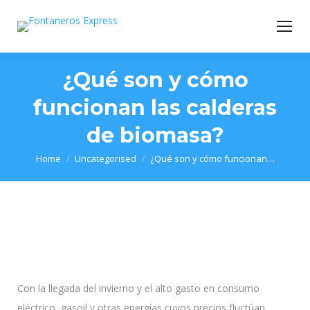
¿Qué son y cómo
funcionan las calderas
de biomasa?
You are here:
Home
Uncategorised
¿Qué son y cómo funcionan…
Con la llegada del invierno y el alto gasto en consumo
eléctrico, gasoil y otras energías cuyos precios fluctúan