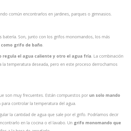
endo común encontrarlos en jardines, parques o gimnasios.
s batería. Son, junto con los grifos monomandos, los más
 como grifo de baño
.
regula el agua caliente y otro el agua fría
. La combinación
 la temperatura deseada, pero en este proceso derrochamos
 que son muy frecuentes. Están compuestos por
un solo mando
a
para controlar la temperatura del agua.
lar la cantidad de agua que sale por el grifo. Podríamos decir
contrarlo en la cocina o el lavabo. Un
grifo monomando que
fos a la hora de arreglarlo.