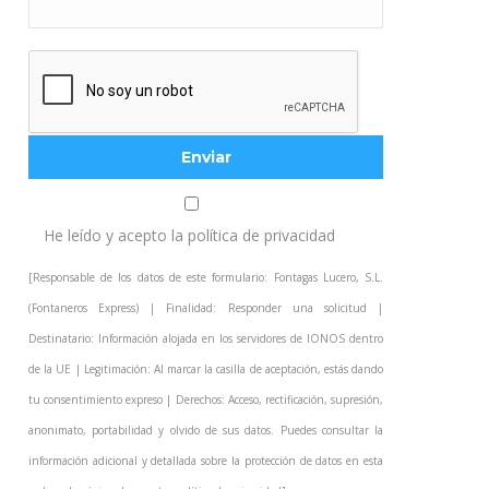
He leído y acepto la
política de privacidad
[Responsable de los datos de este formulario: Fontagas Lucero, S.L.
(Fontaneros Express) | Finalidad: Responder una solicitud |
Destinatario: Información alojada en los servidores de IONOS dentro
de la UE | Legitimación: Al marcar la casilla de aceptación, estás dando
tu consentimiento expreso | Derechos: Acceso, rectificación, supresión,
anonimato, portabilidad y olvido de sus datos. Puedes consultar la
información adicional y detallada sobre la protección de datos en esta