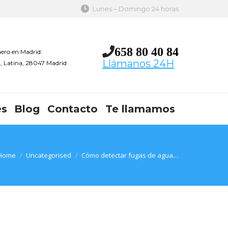
Lunes – Domingo 24 horas
658 80 40 84
ero en Madrid:
Llámanos 24H
 2, Latina, 28047 Madrid
es
Blog
Contacto
Te llamamos
You are here:
Home
Uncategorised
Cómo detectar fugas de agua…