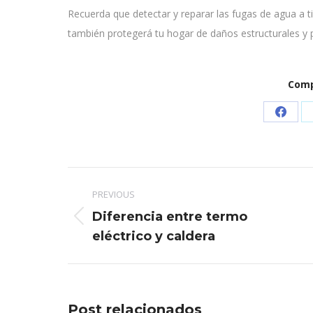
Recuerda que detectar y reparar las fugas de agua a t
también protegerá tu hogar de daños estructurales y
Comp
Share
on
Faceb
Post
PREVIOUS
navigation
Diferencia entre termo
Previous
eléctrico y caldera
post:
Post relacionados