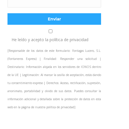
He leído y acepto la
política de privacidad
[Responsable de los datos de este formulario: Fontagas Lucero, S.L.
(Fontaneros Express) | Finalidad: Responder una solicitud |
Destinatario: Información alojada en los servidores de IONOS dentro
de la UE | Legitimación: Al marcar la casilla de aceptación, estás dando
tu consentimiento expreso | Derechos: Acceso, rectificación, supresión,
anonimato, portabilidad y olvido de sus datos. Puedes consultar la
información adicional y detallada sobre la protección de datos en esta
web en la página de nuestra
política de privacidad
]