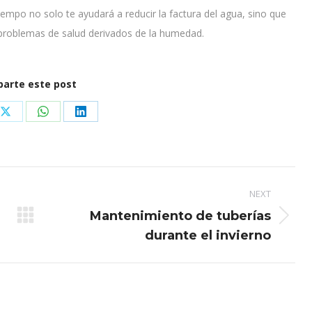
iempo no solo te ayudará a reducir la factura del agua, sino que
 problemas de salud derivados de la humedad.
arte este post
Share
Share
Share
on
on
on
ook
X
WhatsApp
LinkedIn
NEXT
Mantenimiento de tuberías
Next
durante el invierno
post: