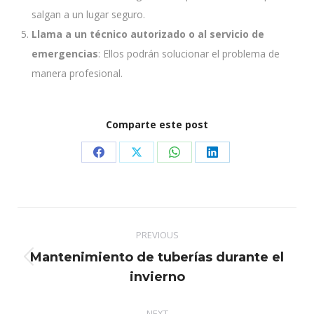
salgan a un lugar seguro.
Llama a un técnico autorizado o al servicio de
emergencias
: Ellos podrán solucionar el problema de
manera profesional.
Comparte este post
Share
Share
Share
Share
on
on
on
on
Facebook
X
WhatsApp
LinkedIn
Post
PREVIOUS
navigation
Mantenimiento de tuberías durante el
Previous
invierno
post:
NEXT