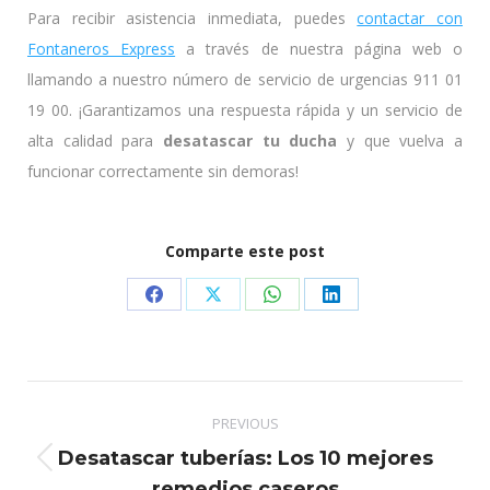
Para recibir asistencia inmediata, puedes
contactar con
Fontaneros Express
a través de nuestra página web o
llamando a nuestro número de servicio de urgencias 911 01
19 00. ¡Garantizamos una respuesta rápida y un servicio de
alta calidad para
desatascar tu ducha
y que vuelva a
funcionar correctamente sin demoras!
Comparte este post
Share
Share
Share
Share
on
on
on
on
Facebook
X
WhatsApp
LinkedIn
Post
PREVIOUS
navigation
Desatascar tuberías: Los 10 mejores
Previous
remedios caseros