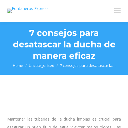
7 consejos para
desatascar la ducha de
manera eficaz
You are here:
Home
Uncategorised
7 consejos para desatascar la…
Mantener las tuberías de la ducha limpias es crucial para
asegurar un buen flujo de agua y evitar malos olores. Las