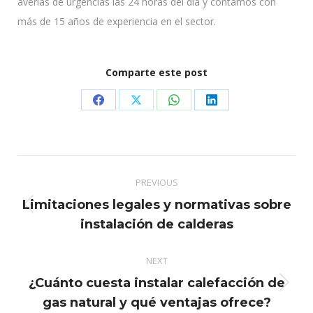
averías de urgencias las 24 horas del día y contamos con
más de 15 años de experiencia en el sector.
Comparte este post
Share
Share
Share
Share
on
on
on
on
Facebook
X
WhatsApp
LinkedIn
Post
PREVIOUS
navigation
Limitaciones legales y normativas sobre
Previous
instalación de calderas
post:
NEXT
¿Cuánto cuesta instalar calefacción de
Next
gas natural y qué ventajas ofrece?
post: