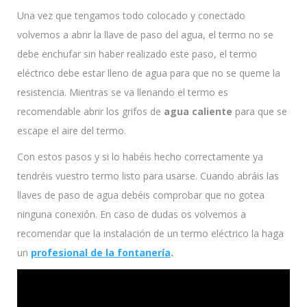
Una vez que tengamos todo colocado y conectado
volvemos a abrir la llave de paso del agua, el termo no se
debe enchufar sin haber realizado este paso, el termo
eléctrico debe estar lleno de agua para que no se queme la
resistencia. Mientras se va llenando el termo es
recomendable abrir los grifos de
agua caliente
para que se
escape el aire del termo.
Con estos pasos y si lo habéis hecho correctamente ya
tendréis vuestro termo listo para usarse. Cuando abráis las
llaves de paso de agua debéis comprobar que no gotea
ninguna conexión. En caso de dudas os volvemos a
recomendar que la instalación de un termo eléctrico la haga
un
profesional de la fontanería
.